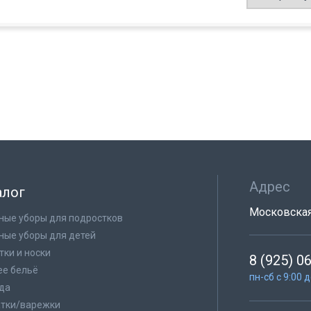
Адрес
алог
Московская 
ные уборы для подростков
ные уборы для детей
тки и носки
8 (925) 0
е бельё
пн-сб с 9:00 
да
тки/варежки