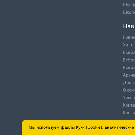
Шарф
Школ
Нав
Новин
Хит п
Всё з
Всё з
Всё з
Архи
Доста
О ком
Услов
Конта
Конф
Мы используем файлы Куки (Cookie), аналитические