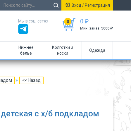
Вход / Регистрация
0 ₽
Мы в соц. сетях
0
Мин. заказ:
5000 ₽
Нижнее
Колготки и
Одежда
белье
носки
ладом
<<Назад
детская с х/б подкладом