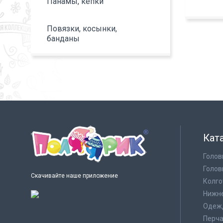
Панамы, кепки
Повязки, косынки,
банданы
Кат
Голов
Голов
Скачивайте наше приложение
Колго
Нижне
Одеж
Перча