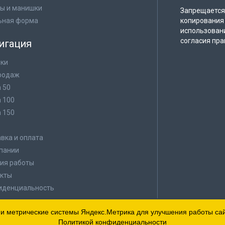
ы и манишки
Запрещается 
ьная форма
копирования 
использован
согласия пра
игация
ки
родаж
а 50
а 100
а 150
в
вка и оплата
пании
ия работы
кты
иденциальность
 и метрические системы Яндекс.Метрика для улучшения работы сайт
Политикой конфиденциальности