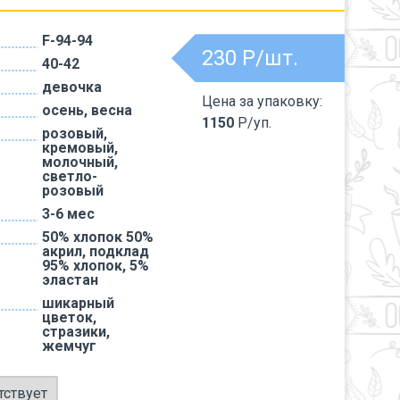
F-94-94
230
Р/шт.
40-42
девочка
Цена за упаковку:
осень, весна
1150
Р/уп.
розовый,
кремовый,
молочный,
светло-
розовый
3-6 мес
50% хлопок 50%
акрил, подклад
95% хлопок, 5%
эластан
шикарный
цветок,
стразики,
жемчуг
тствует