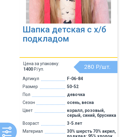
Шапка детская с х/б
подкладом
Цена за упаковку:
280
Р/шт.
1400
Р/уп.
Артикул
F-06-84
Размер
50-52
Пол
девочка
Сезон
осень, весна
Цвет
коралл, розовый,
серый, синий, брусника
Возраст
3-5 лет
Материал
30% шерсть 70% акрил,
подклад: 95% хлопок