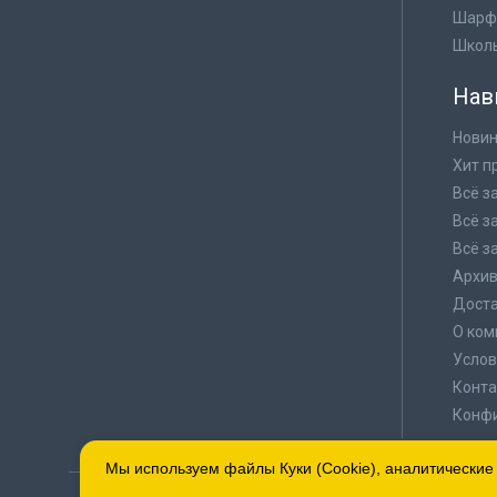
Шарф
Школ
Нав
Новин
Хит п
Всё з
Всё з
Всё з
Архи
Доста
О ком
Услов
Конта
Конф
Мы используем файлы Куки (Cookie), аналитические