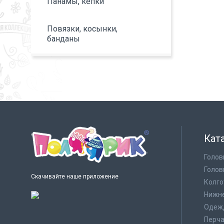
Панамы, кепки
Повязки, косынки,
банданы
Кат
Голов
Голов
Скачивайте наше приложение
Колго
Нижне
Одеж
Перча