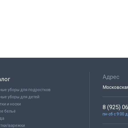
Адрес
алог
Московская 
ные уборы для подростков
ные уборы для детей
тки и носки
8 (925) 0
е бельё
пн-сб с 9:00 
да
тки/варежки