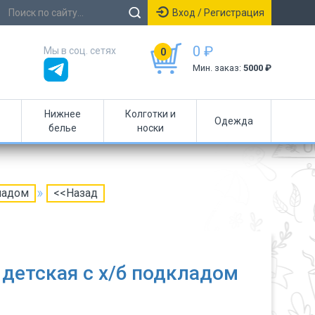
Вход / Регистрация
0 ₽
Мы в соц. сетях
0
Мин. заказ:
5000 ₽
Нижнее
Колготки и
Одежда
белье
носки
ладом
<<Назад
детская с х/б подкладом