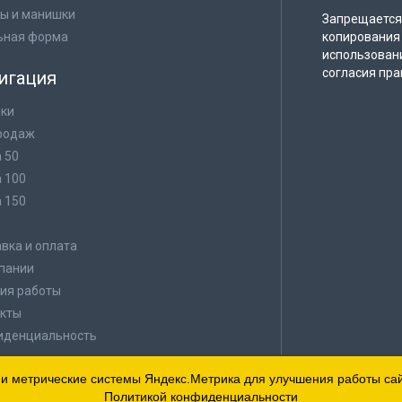
ы и манишки
Запрещается 
ьная форма
копирования 
использован
согласия пра
игация
ки
родаж
а 50
а 100
а 150
в
вка и оплата
пании
ия работы
кты
иденциальность
 и метрические системы Яндекс.Метрика для улучшения работы сайт
Политикой конфиденциальности